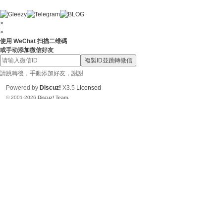
上
門
×
×
服
使用 WeChat 扫描二维碼
或手动添加微信好友
務
複製ID並跳轉微信
【
請跳轉後，手動添加好友，謝謝
東
Powered by
Discuz!
X3.5
Licensed
京
© 2001-2026
Discuz! Team
.
|
大
阪
】
Gl
ee
zy
：