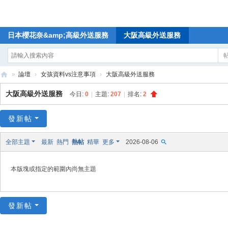
日本櫻花奈&amp;高級外送服務
大阪高級外送服務
»
論壇
›
女孩資料vs注意事項
›
大阪高級外送服務
🥇
大阪高級外送服務
今日:
0
|
主題:
207
|
排名:
2
日
本
發新帖
櫻
全部主題
最新
熱門
熱帖
精華
更多
2026-08-06
花
奈
本版塊或指定的範圍內尚無主題
高
級
發新帖
外
送