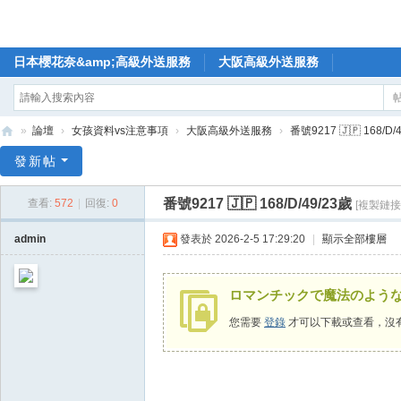
日本櫻花奈&amp;高級外送服務
大阪高級外送服務
»
論壇
›
女孩資料vs注意事項
›
大阪高級外送服務
›
番號9217 🇯🇵 168/D/
🥇
發新帖
日
番號9217 🇯🇵 168/D/49/23歲
查看:
572
|
回復:
0
[複製鏈接
本
櫻
admin
發表於 2026-2-5 17:29:20
|
顯示全部樓層
花
奈
ロマンチックで魔法のよう
高
您需要
登錄
才可以下載或查看，沒
級
外
送