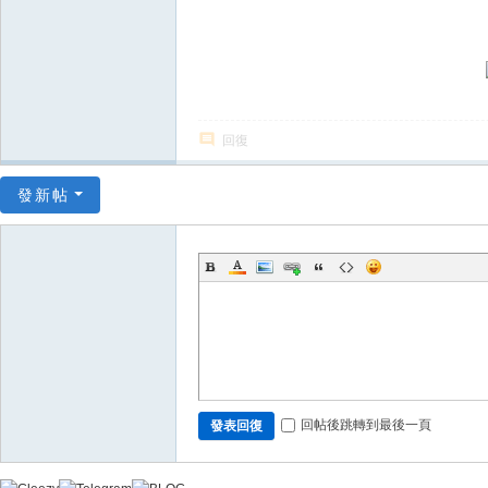
上
門
服
務
回復
【
東
發新帖
京
|
大
阪
】
Gl
ee
回帖後跳轉到最後一頁
發表回復
zy
：