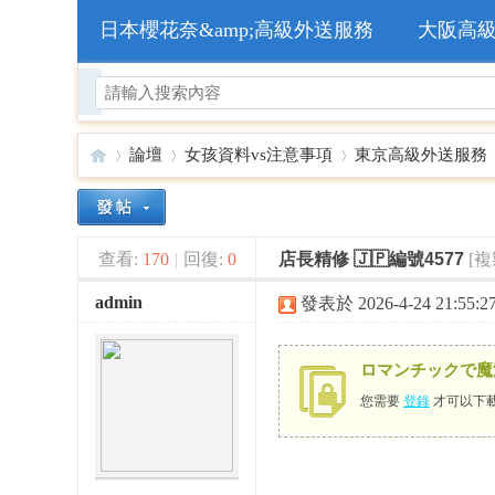
日本櫻花奈&amp;高級外送服務
大阪高
論壇
女孩資料vs注意事項
東京高級外送服務
🥇
»
›
›
›
查看:
170
|
回復:
0
店長精修 🇯🇵編號4577
[
admin
發表於 2026-4-24 21:55:2
ロマンチックで魔
您需要
登錄
才可以下
日