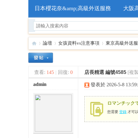
日本櫻花奈&amp;高級外送服務
大阪
論壇
女孩資料vs注意事項
東京高級外送服
🥇
»
›
›
查看:
145
|
回復:
0
店長精選 編號4585
[複
admin
發表於 2026-5-8 13:59:
ロマンチック
您需要
登錄
才可以
日