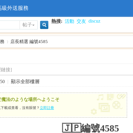
高級外送服務
discuz
熱搜:
活動
交友
帖子
搜
務
店長精選 編號4585
索
›
製鏈接]
50
|
顯示全部樓層
×
で魔法のような場所へようこそ
下載或查看，沒有賬號？
立即註冊
🇯🇵編號4585