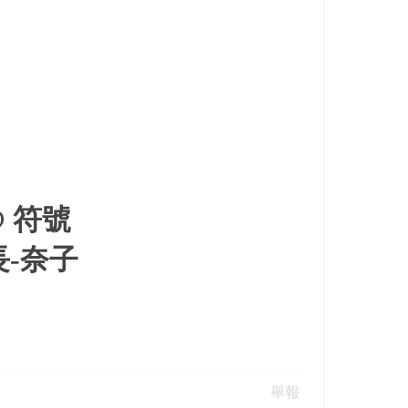
 符號
-奈子
舉報