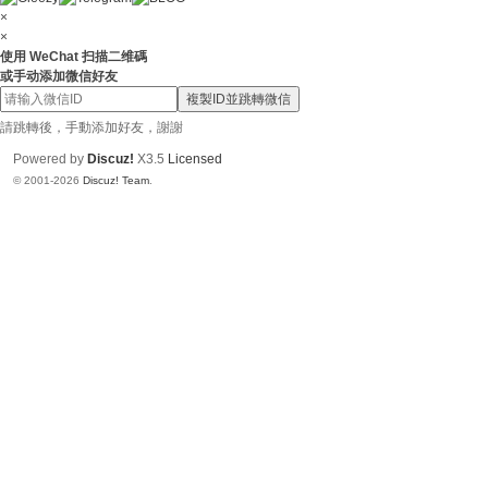
N
×
ai
×
使用 WeChat 扫描二维碼
88
或手动添加微信好友
6
複製ID並跳轉微信
請跳轉後，手動添加好友，謝謝
Powered by
Discuz!
X3.5
Licensed
© 2001-2026
Discuz! Team
.