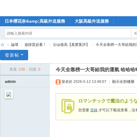
日本櫻花奈&amp;高級外送服務
大阪高級外送服務
»
論壇
›
放踩雷必看！
›
🥇cp值高【真實客評】
›
今天全靠榜一大哥給我的
🥇
發新帖
日
今天全靠榜一大哥給我的運氣 哈哈哈
查看:
236
|
回復:
0
本
櫻
admin
發表於 2026-5-12 13:48:07
|
顯示全部樓層
花
奈
ロマンチックで魔法のよう
高
您需要
登錄
才可以下載或查看，沒
級
外
送