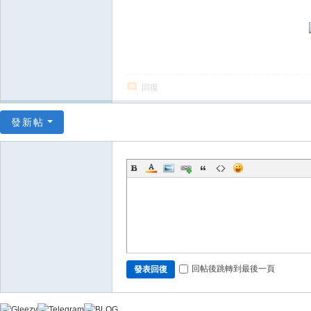
上
門
服
務
回復
【
東
發新帖
京
|
大
阪
】
Gl
ee
回帖後跳轉到最後一頁
發表回復
zy
：