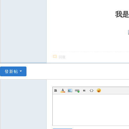
上
我是
門
服
務
【
東
京
回復
|
發新帖
大
阪
】
Gl
ee
zy
：