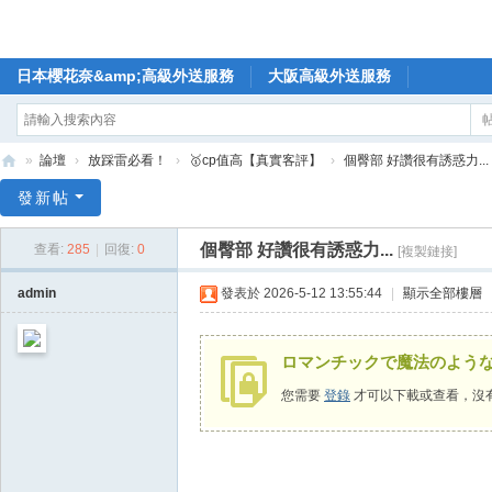
日本櫻花奈&amp;高級外送服務
大阪高級外送服務
»
論壇
›
放踩雷必看！
›
🥇cp值高【真實客評】
›
個臀部 好讚很有誘惑力...
🥇
發新帖
日
個臀部 好讚很有誘惑力...
查看:
285
|
回復:
0
[複製鏈接]
本
櫻
admin
發表於 2026-5-12 13:55:44
|
顯示全部樓層
花
奈
ロマンチックで魔法のよう
高
您需要
登錄
才可以下載或查看，沒
級
外
送