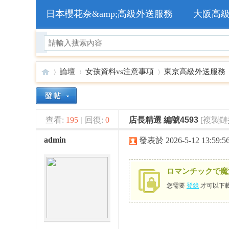
日本櫻花奈&amp;高級外送服務
大阪高
論壇
女孩資料vs注意事項
東京高級外送服務
🥇
»
›
›
›
查看:
195
|
回復:
0
店長精選 編號4593
[複製鏈
admin
發表於 2026-5-12 13:59:5
ロマンチックで魔
您需要
登錄
才可以下
日