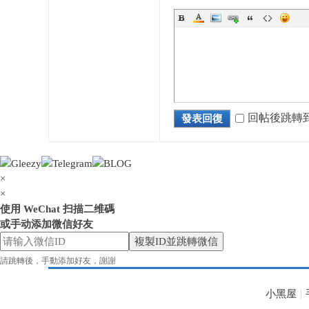
花
回帖後跳轉
發表回復
×
×
使用 WeChat 扫描二维碼
或手动添加微信好友
奈
複製ID並跳轉微信
請跳轉後，手動添加好友，謝謝
小黑屋
|