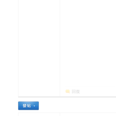
本
回復
櫻