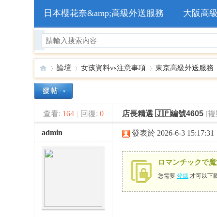
日本櫻花奈&amp;高級外送服務
大阪高
論壇
女孩資料vs注意事項
東京高級外送服務
🥇
»
›
›
›
查看:
164
|
回復:
0
店長精選 🇯🇵編號4605
[
admin
發表於 2026-6-3 15:17:31
ロマンチックで魔
您需要
登錄
才可以下
日