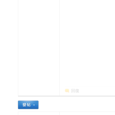
本
回復
櫻