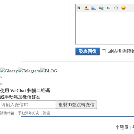
花
回帖後跳轉
發表回復
×
×
使用 WeChat 扫描二维碼
或手动添加微信好友
奈
複製ID並跳轉微信
請跳轉後，手動添加好友，謝謝
小黑屋
|