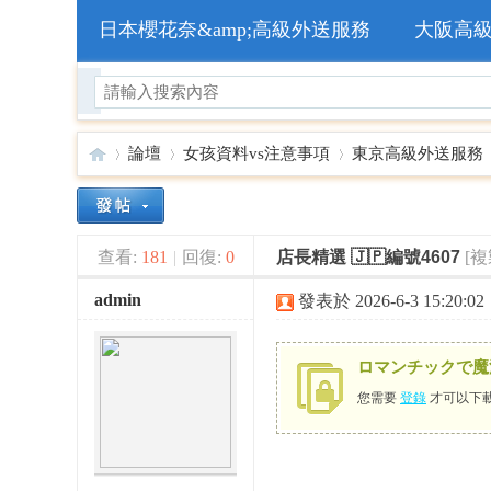
日本櫻花奈&amp;高級外送服務
大阪高
論壇
女孩資料vs注意事項
東京高級外送服務
🥇
»
›
›
›
查看:
181
|
回復:
0
店長精選 🇯🇵編號4607
[
admin
發表於 2026-6-3 15:20:02
ロマンチックで魔
您需要
登錄
才可以下
日