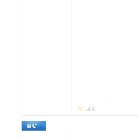
本
回復
櫻