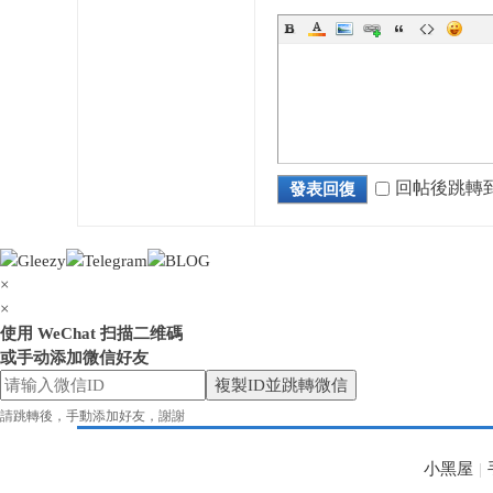
花
回帖後跳轉
發表回復
×
×
使用 WeChat 扫描二维碼
或手动添加微信好友
奈
複製ID並跳轉微信
請跳轉後，手動添加好友，謝謝
小黑屋
|