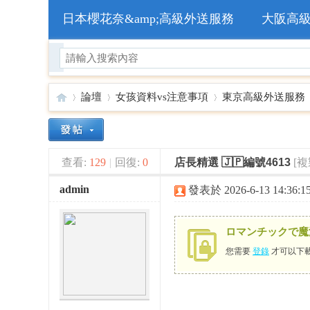
日本櫻花奈&amp;高級外送服務
大阪高
論壇
女孩資料vs注意事項
東京高級外送服務
🥇
»
›
›
›
查看:
129
|
回復:
0
店長精選 🇯🇵編號4613
[
admin
發表於 2026-6-13 14:36:1
ロマンチックで魔
您需要
登錄
才可以下
日