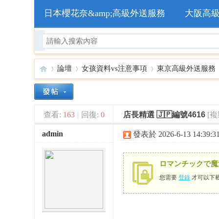
日本櫻花奈&amp;高級外送服務
大阪高
論壇
女孩資料vs注意事項
東京高級外送服務
🥇
»
›
›
›
查看:
163
|
回復:
0
店長精選 🇯🇵編號4616
[
admin
發表於 2026-6-13 14:39:3
ロマンチックで魔
您需要
登錄
才可以下
日