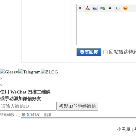
花
回帖後跳轉
發表回復
×
×
使用 WeChat 扫描二维碼
或手动添加微信好友
奈
複製ID並跳轉微信
請跳轉後，手動添加好友，謝謝
小黑屋
|