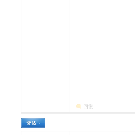
本
回復
櫻