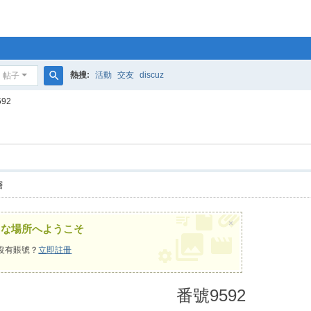
熱搜:
活動
交友
discuz
帖子
搜
92
索
層
×
うな場所へようこそ
沒有賬號？
立即註冊
番號9592