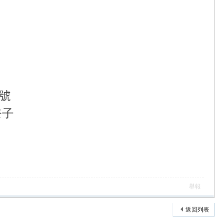
符號
奈子
舉報
返回列表