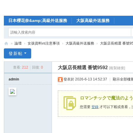
日本櫻花奈&amp;高級外送服務
大阪高級外送服務
»
論壇
›
女孩資料vs注意事項
›
大阪高級外送服務
›
大阪店長精選 番號95
🥇
發新帖
日
大阪店長精選 番號9592
查看:
212
|
回復:
0
[複製鏈接]
本
櫻
admin
發表於 2026-6-13 14:52:37
|
顯示全部樓
花
奈
ロマンチックで魔法のよ
高
您需要
登錄
才可以下載或查看，
級
外
送