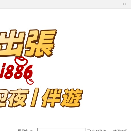
切
換
到
窄
版