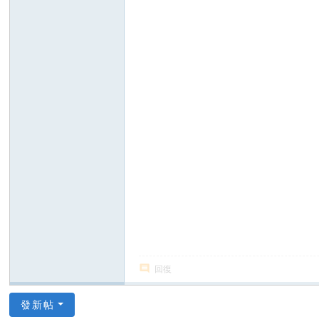
上
門
服
務
【
東
京
|
大
阪
】
Gl
ee
回復
zy
：
發新帖