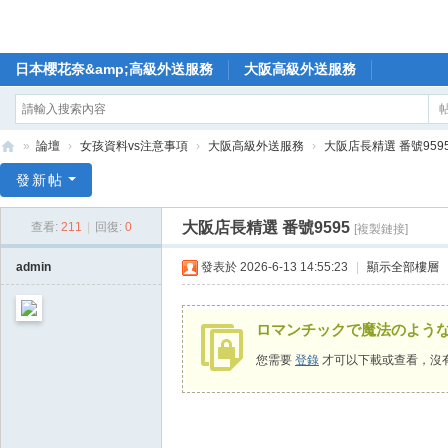
日本櫻花奈&amp;高級外送服務
大阪高級外送服務
»
論壇
›
女孩資料vs注意事項
›
大阪高級外送服務
›
大阪店長精選 番號959
🥇
發新帖
日
大阪店長精選 番號9595
查看:
211
|
回復:
0
[複製鏈接]
本
櫻
admin
發表於 2026-6-13 14:55:23
|
顯示全部樓層
花
奈
ロマンチックで魔法のよう
高
您需要
登錄
才可以下載或查看，沒
級
外
送